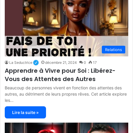
Relations
La Seductrice
décembre 21, 2024
0
17
Apprendre à Vivre pour Soi : Libérez-
Vous des Attentes des Autres
Beaucoup de personnes vivent en fonction des attentes des
autres, au détriment de leurs propres rêves. Cet article explore
les…
Lire la suite »