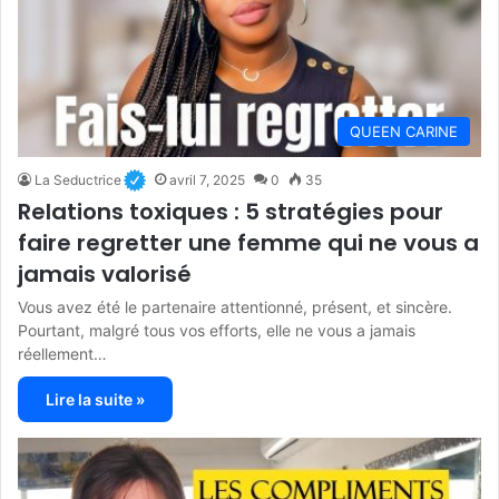
QUEEN CARINE
La Seductrice
avril 7, 2025
0
35
Relations toxiques : 5 stratégies pour
faire regretter une femme qui ne vous a
jamais valorisé
Vous avez été le partenaire attentionné, présent, et sincère.
Pourtant, malgré tous vos efforts, elle ne vous a jamais
réellement…
Lire la suite »