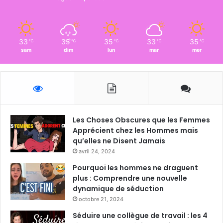
33
35
35
33
35
℃
℃
℃
℃
℃
sam
dim
lun
mar
mer
Les Choses Obscures que les Femmes
Apprécient chez les Hommes mais
qu’elles ne Disent Jamais
avril 24, 2024
Pourquoi les hommes ne draguent
plus : Comprendre une nouvelle
dynamique de séduction
octobre 21, 2024
Séduire une collègue de travail : les 4