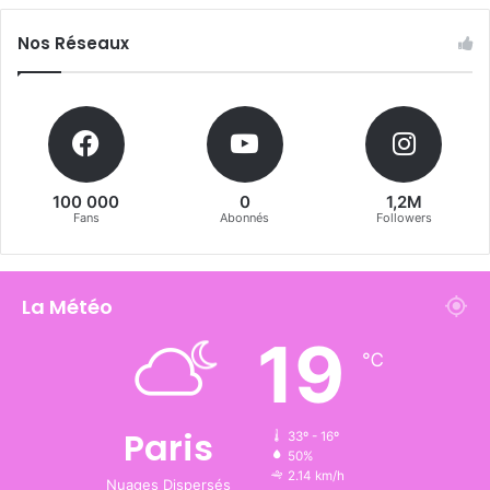
Nos Réseaux
100 000
0
1,2M
Fans
Abonnés
Followers
La Météo
19
℃
Paris
33º - 16º
50%
2.14 km/h
Nuages Dispersés