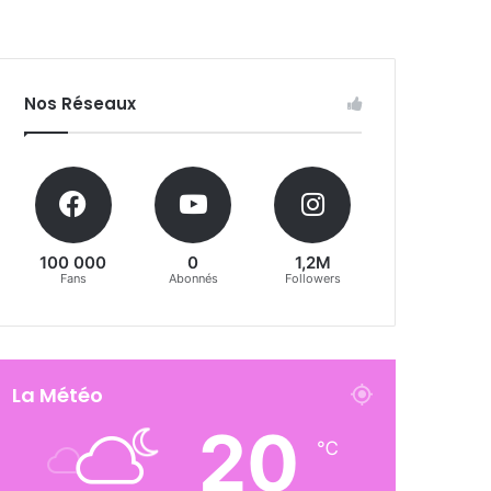
Nos Réseaux
100 000
0
1,2M
Fans
Abonnés
Followers
La Météo
20
℃