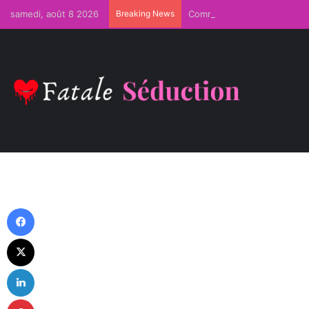
samedi, août 8 2026
Breaking News
Comment Devenir Irrésistib
Facebook
X
Linkedin
Pinterest