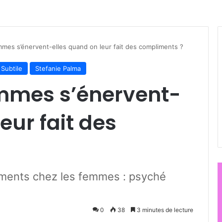
mmes s’énervent-elles quand on leur fait des compliments ?
Subtile
Stefanie Palma
emmes s’énervent-
eur fait des
iments chez les femmes : psyché
0
38
3 minutes de lecture