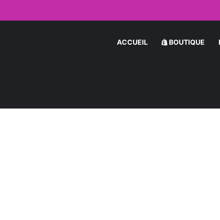
le par Message : Les Secrets pour Séduire une Femme en Ligne
ACCUEIL
BOUTIQUE