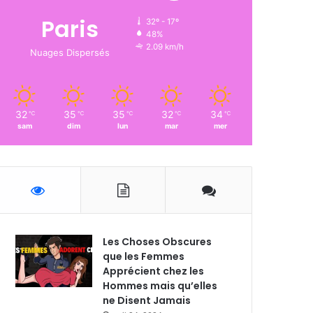
Paris
32º - 17º
48%
2.09 km/h
Nuages Dispersés
32
35
35
32
34
℃
℃
℃
℃
℃
sam
dim
lun
mar
mer
Les Choses Obscures
que les Femmes
Apprécient chez les
Hommes mais qu’elles
ne Disent Jamais