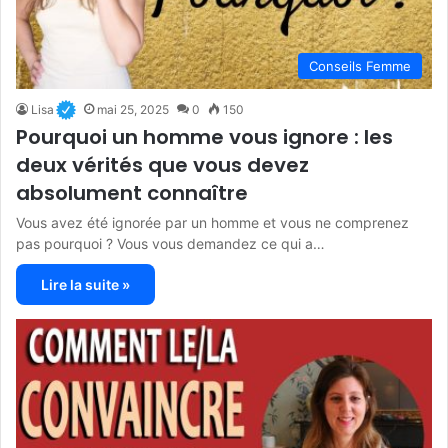
Conseils Femme
Lisa
mai 25, 2025
0
150
Pourquoi un homme vous ignore : les
deux vérités que vous devez
absolument connaître
Vous avez été ignorée par un homme et vous ne comprenez
pas pourquoi ? Vous vous demandez ce qui a…
Lire la suite »