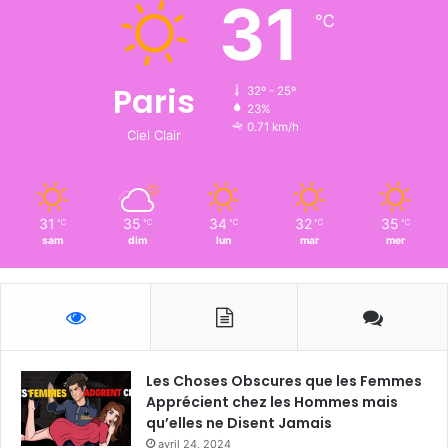
31
℃
Paris
32º - 25º
23%
0.71 km/h
Ciel Clair
31
35
34
32
35
℃
℃
℃
℃
℃
sam
dim
lun
mar
mer
Les Choses Obscures que les Femmes
Apprécient chez les Hommes mais
qu’elles ne Disent Jamais
avril 24, 2024