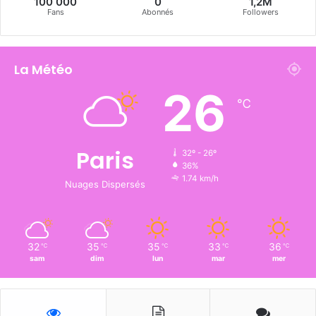
100 000
0
1,2M
Fans
Abonnés
Followers
La Météo
26
℃
Paris
32º - 26º
36%
1.74 km/h
Nuages Dispersés
32
35
35
33
36
℃
℃
℃
℃
℃
sam
dim
lun
mar
mer