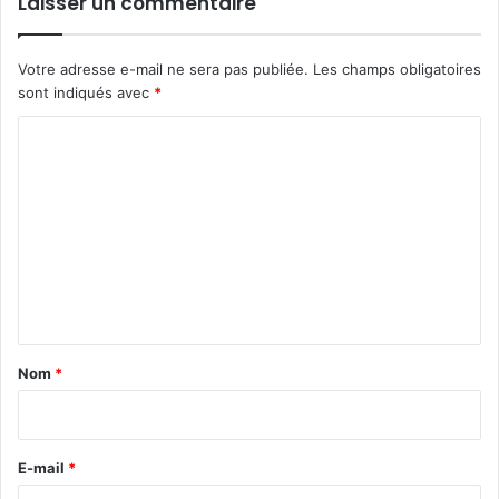
Laisser un commentaire
Votre adresse e-mail ne sera pas publiée.
Les champs obligatoires
sont indiqués avec
*
C
o
m
m
e
n
t
a
Nom
*
i
r
e
E-mail
*