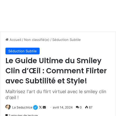
Accueil
/
Non classifié(e)
/
Séduction Subtile
Séduction Subtile
Le Guide Ultime du Smiley
Clin d’Œil : Comment Flirter
avec Subtilité et Style!
Maîtrisez l'art du flirt virtuel avec le smiley clin
d'œil !
Follow
Envoyer
La Seductrice
avril 14, 2024
0
87
on
un
2 minutes de lecture