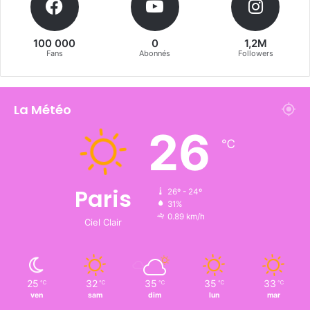
100 000
0
1,2M
Fans
Abonnés
Followers
La Météo
26
℃
Paris
26º - 24º
31%
0.89 km/h
Ciel Clair
25
32
35
35
33
℃
℃
℃
℃
℃
ven
sam
dim
lun
mar