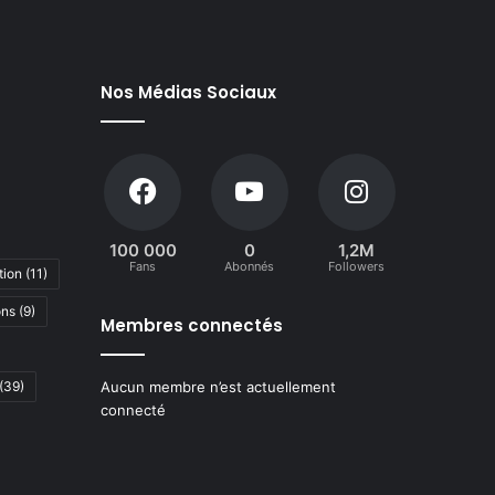
Nos Médias Sociaux
100 000
0
1,2M
Fans
Abonnés
Followers
tion
(11)
ons
(9)
Membres connectés
(39)
Aucun membre n’est actuellement
connecté