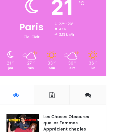
21
℃
Paris
22º - 20º
47%
3.13 km/h
Ciel Clair
21
27
33
36
36
℃
℃
℃
℃
℃
jeu
ven
sam
dim
lun
Les Choses Obscures
que les Femmes
Apprécient chez les