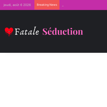
jeudi, août 6 2026
Breaking News
Comment Devenir Irrésistible