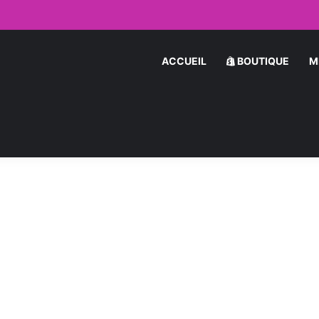
 par Message : Les Secrets pour Séduire une Femme en Ligne
ACCUEIL
BOUTIQUE
M