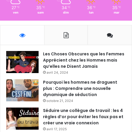
27
35
34
36
35
℃
℃
℃
℃
℃
ven
sam
dim
lun
mar
Les Choses Obscures que les Femmes
Apprécient chez les Hommes mais
qu’elles ne Disent Jamais
avril 24, 2024
Pourquoi les hommes ne draguent
plus : Comprendre une nouvelle
dynamique de séduction
octobre 21, 2024
Séduire une collègue de travail : les 4
règles d’or pour éviter les faux pas et
créer une vraie connexion
avril 17, 2025