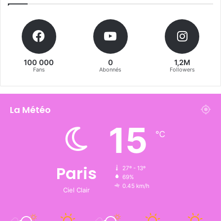
100 000
0
1,2M
Fans
Abonnés
Followers
La Météo
15
℃
Paris
27º - 13º
69%
0.45 km/h
Ciel Clair