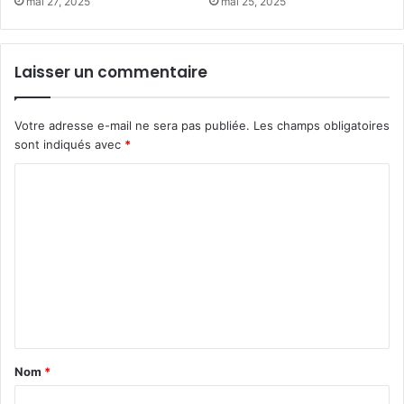
mai 27, 2025
mai 25, 2025
Laisser un commentaire
Votre adresse e-mail ne sera pas publiée.
Les champs obligatoires
sont indiqués avec
*
C
o
m
m
e
n
t
a
Nom
*
i