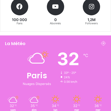
100 000
0
1,2M
Fans
Abonnés
Followers
La Météo
32
℃
Paris
33º - 25º
24%
0.56 km/h
Nuages Dispersés
32
35
34
32
36
℃
℃
℃
℃
℃
sam
dim
lun
mar
mer