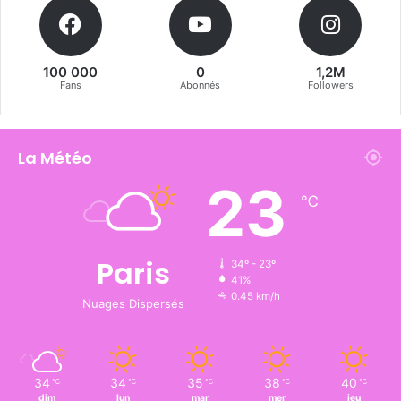
100 000
0
1,2M
Fans
Abonnés
Followers
La Météo
23
℃
Paris
34º - 23º
41%
0.45 km/h
Nuages Dispersés
34
34
35
38
40
℃
℃
℃
℃
℃
dim
lun
mar
mer
jeu