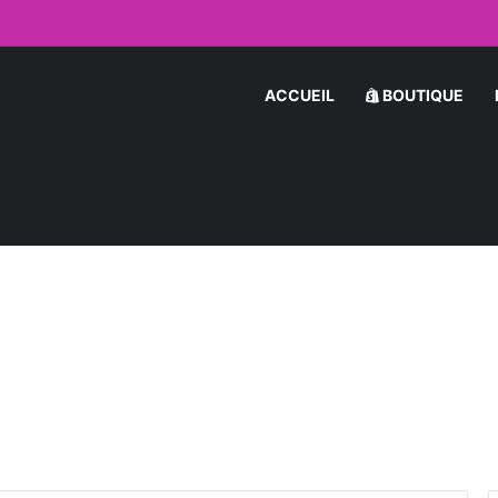
le par Message : Les Secrets pour Séduire une Femme en Ligne
ACCUEIL
BOUTIQUE