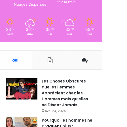
2.14 km/h
Nuages Dispersés
33
35
35
33
35
℃
℃
℃
℃
℃
sam
dim
lun
mar
mer
Les Choses Obscures
que les Femmes
Apprécient chez les
Hommes mais qu’elles
ne Disent Jamais
avril 24, 2024
Pourquoi les hommes ne
draguent plus :