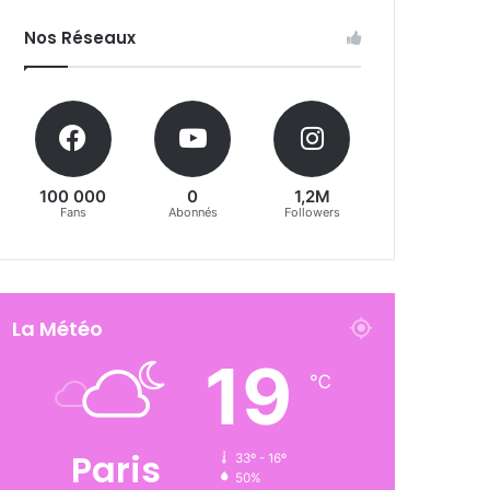
Nos Réseaux
100 000
0
1,2M
Fans
Abonnés
Followers
La Météo
19
℃
Paris
33º - 16º
50%