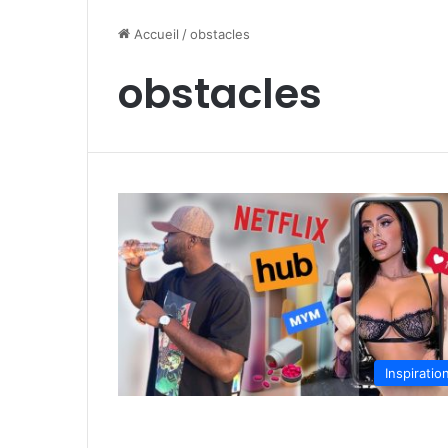
Accueil
/
obstacles
obstacles
Inspiratio