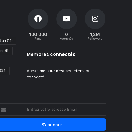
100 000
0
1,2M
Fans
Abonnés
Followers
tion
(11)
ons
(9)
Membres connectés
(39)
Aucun membre n’est actuellement
connecté
ntrez
otre
dresse
mail