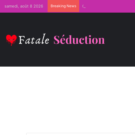
samedi, août 8 2026
Breaking News
Comment Devenir Irrésistib