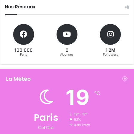
Nos Réseaux
100 000
0
1,2M
Fans
Abonnés
Followers
La Météo
19
℃
Paris
19º - 17º
53%
0.89 km/h
Ciel Clair