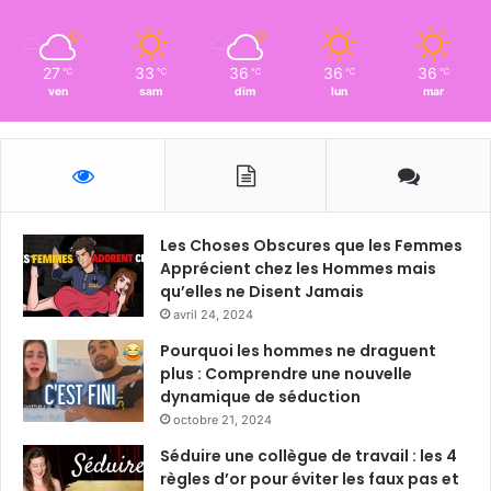
27
33
36
36
36
℃
℃
℃
℃
℃
ven
sam
dim
lun
mar
Les Choses Obscures que les Femmes
Apprécient chez les Hommes mais
qu’elles ne Disent Jamais
avril 24, 2024
Pourquoi les hommes ne draguent
plus : Comprendre une nouvelle
dynamique de séduction
octobre 21, 2024
Séduire une collègue de travail : les 4
règles d’or pour éviter les faux pas et