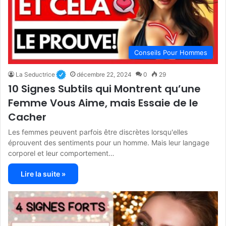
Conseils Pour Hommes
La Seductrice
décembre 22, 2024
0
29
10 Signes Subtils qui Montrent qu’une
Femme Vous Aime, mais Essaie de le
Cacher
Les femmes peuvent parfois être discrètes lorsqu'elles
éprouvent des sentiments pour un homme. Mais leur langage
corporel et leur comportement…
Lire la suite »