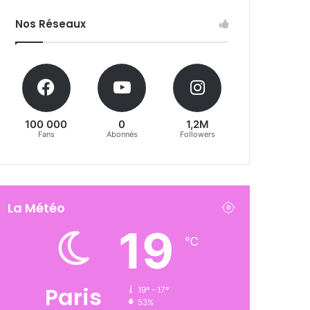
Nos Réseaux
100 000
0
1,2M
Fans
Abonnés
Followers
La Météo
19
℃
Paris
19º - 17º
53%