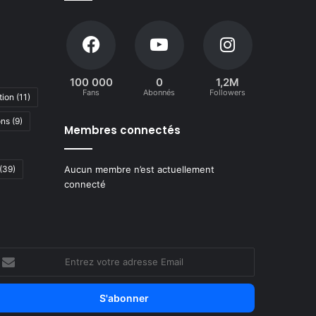
100 000
0
1,2M
Fans
Abonnés
Followers
tion
(11)
ons
(9)
Membres connectés
(39)
Aucun membre n’est actuellement
connecté
ntrez
otre
dresse
mail