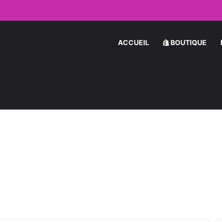
 par Message : Les Secrets pour Séduire une Femme en Ligne
ACCUEIL
BOUTIQUE