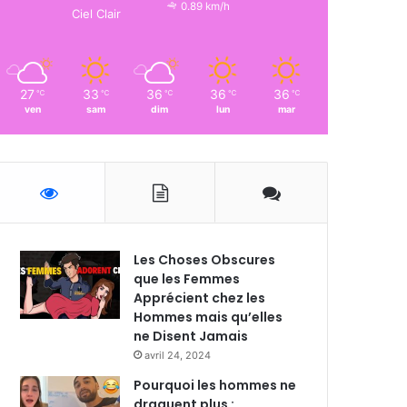
0.89 km/h
Ciel Clair
27
33
36
36
36
℃
℃
℃
℃
℃
ven
sam
dim
lun
mar
Les Choses Obscures
que les Femmes
Apprécient chez les
Hommes mais qu’elles
ne Disent Jamais
avril 24, 2024
Pourquoi les hommes ne
draguent plus :