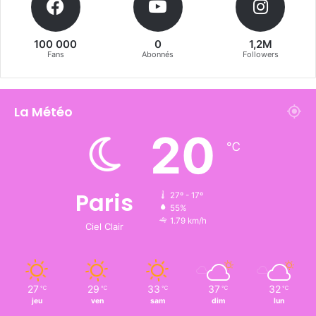
100 000
0
1,2M
Fans
Abonnés
Followers
La Météo
20
℃
Paris
27º - 17º
55%
1.79 km/h
Ciel Clair
27
29
33
37
32
℃
℃
℃
℃
℃
jeu
ven
sam
dim
lun