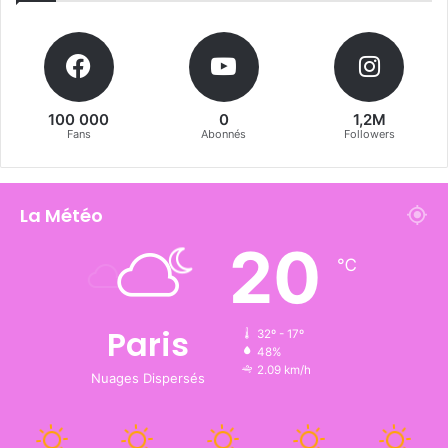
100 000
0
1,2M
Fans
Abonnés
Followers
La Météo
20
℃
Paris
32º - 17º
48%
2.09 km/h
Nuages Dispersés