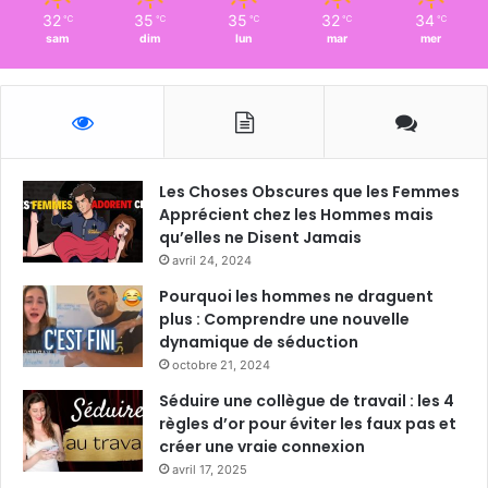
32
35
35
32
34
℃
℃
℃
℃
℃
sam
dim
lun
mar
mer
Les Choses Obscures que les Femmes
Apprécient chez les Hommes mais
qu’elles ne Disent Jamais
avril 24, 2024
Pourquoi les hommes ne draguent
plus : Comprendre une nouvelle
dynamique de séduction
octobre 21, 2024
Séduire une collègue de travail : les 4
règles d’or pour éviter les faux pas et
créer une vraie connexion
avril 17, 2025