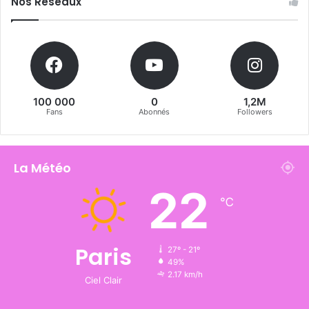
Nos Réseaux
100 000
0
1,2M
Fans
Abonnés
Followers
La Météo
22
℃
Paris
27º - 21º
49%
2.17 km/h
Ciel Clair