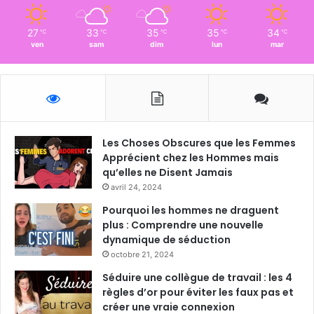
27
33
35
35
34
℃
℃
℃
℃
℃
ven
sam
dim
lun
mar
Les Choses Obscures que les Femmes
Apprécient chez les Hommes mais
qu’elles ne Disent Jamais
avril 24, 2024
Pourquoi les hommes ne draguent
plus : Comprendre une nouvelle
dynamique de séduction
octobre 21, 2024
Séduire une collègue de travail : les 4
règles d’or pour éviter les faux pas et
créer une vraie connexion