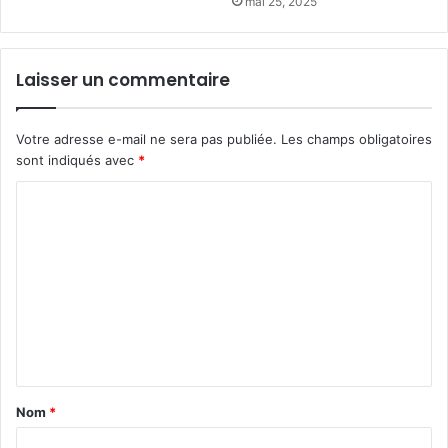
mai 25, 2025
Laisser un commentaire
Votre adresse e-mail ne sera pas publiée.
Les champs obligatoires
sont indiqués avec
*
C
o
m
m
e
n
t
a
Nom
*
i