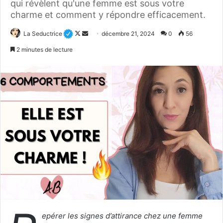
qui révèlent qu'une femme est sous votre
charme et comment y répondre efficacement.
Follow
Envoyer
La Seductrice
décembre 21, 2024
0
56
on
un
2 minutes de lecture
X
courriel
epérer les signes d’attirance chez une femme