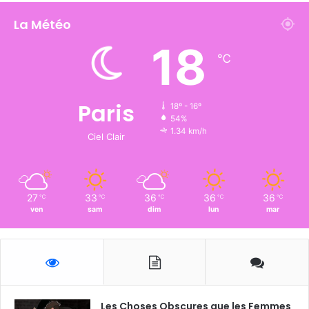
La Météo
18
℃
Paris
18º - 16º
54%
1.34 km/h
Ciel Clair
27
33
36
36
36
℃
℃
℃
℃
℃
ven
sam
dim
lun
mar
Les Choses Obscures que les Femmes