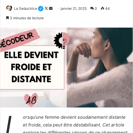
Follow
Envoyer
La Seductrice
janvier 21, 2025
0
44
on
un
3 minutes de lecture
X
courriel
L
orsqu’une femme devient soudainement distante
et froide, cela peut être déstabilisant. Cet article
explore les différentes raisons de ce changement