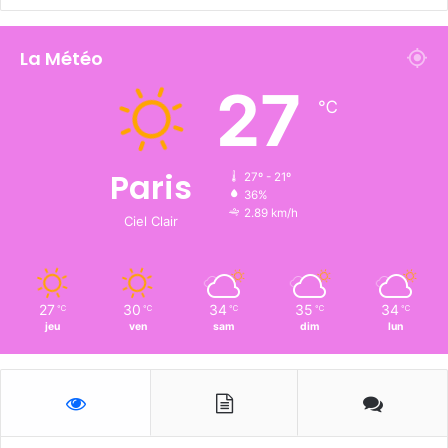
La Météo
27
℃
Paris
27º - 21º
36%
2.89 km/h
Ciel Clair
27
30
34
35
34
℃
℃
℃
℃
℃
jeu
ven
sam
dim
lun