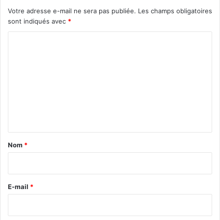
Votre adresse e-mail ne sera pas publiée.
Les champs obligatoires
sont indiqués avec
*
C
o
m
m
e
n
t
a
Nom
*
i
r
e
E-mail
*
*